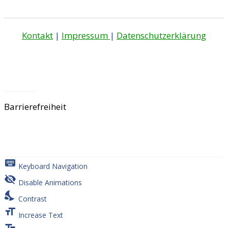
Kontakt
|
Impressum
|
Datenschutzerklärung
Barrierefreiheit
close
Toggle the visibility of the Accessibility
Toolbar
keyboard
Keyboard Navigation
visibility_off
Disable Animations
nights_stay
Contrast
format_size
Increase Text