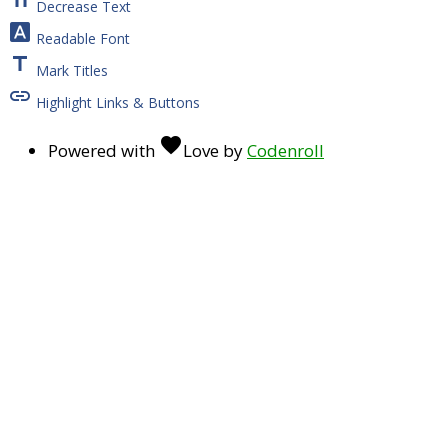
text_fields
Decrease Text
font_download
Readable Font
title
Mark Titles
link
Highlight Links & Buttons
favorite
Powered with
Love
by
Codenroll